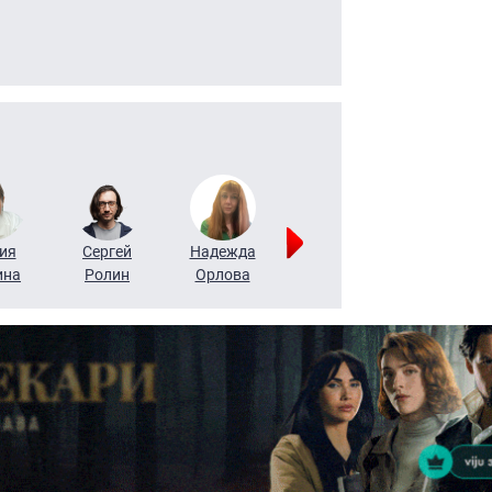
ия
Сергей
Надежда
Мария
Алексей
ина
Ролин
Орлова
Щербаль
Леонтьев