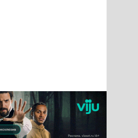
Татьяна
Тимур
Григорий
Олег
Воронова
Чудутов
Кузин
Зиборов