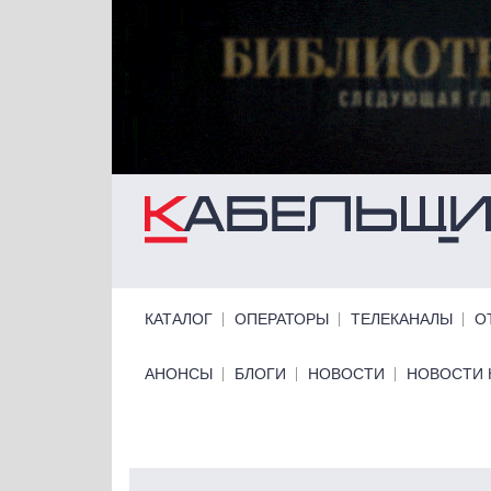
Перейти к основному содержанию
Primary links
КАТАЛОГ
ОПЕРАТОРЫ
ТЕЛЕКАНАЛЫ
О
Primary links bottom
АНОНСЫ
БЛОГИ
НОВОСТИ
НОВОСТИ 