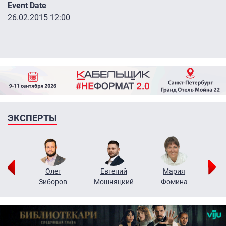
Event Date
26.02.2015 12:00
ЭКСПЕРТЫ
рий
Олег
Евгений
Мария
н
Зиборов
Мошняцкий
Фомина