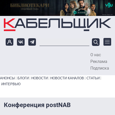
Перейти к основному содержанию
О нас
To
Реклама
Подписка
Primary links bottom
АНОНСЫ
БЛОГИ
НОВОСТИ
НОВОСТИ КАНАЛОВ
СТАТЬИ
ИНТЕРВЬЮ
Конференция postNAB