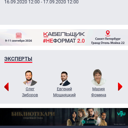
16.09.2020 12:00
-
17.09.2020 12:00
ЭКСПЕРТЫ
рий
Олег
Евгений
Мария
н
Зиборов
Мошняцкий
Фомина