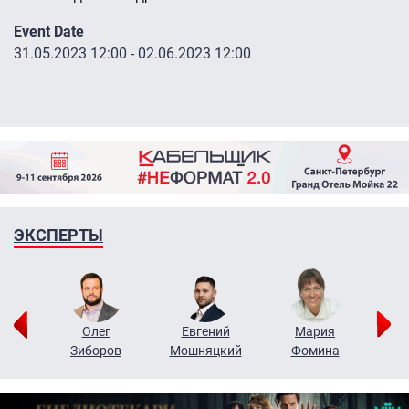
Event Date
31.05.2023 12:00
-
02.06.2023 12:00
ЭКСПЕРТЫ
рий
Олег
Евгений
Мария
н
Зиборов
Мошняцкий
Фомина