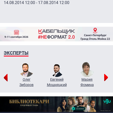
14.08.2014 12:00
-
17.08.2014 12:00
ЭКСПЕРТЫ
рий
Олег
Евгений
Мария
н
Зиборов
Мошняцкий
Фомина