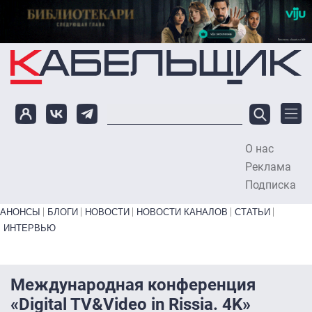
Перейти к основному содержанию
О нас
To
Реклама
Подписка
Primary links bottom
АНОНСЫ
БЛОГИ
НОВОСТИ
НОВОСТИ КАНАЛОВ
СТАТЬИ
ИНТЕРВЬЮ
Международная конференция
«Digital TV&Video in Rissia. 4K»