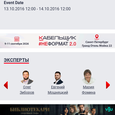
Event Date
13.10.2016 12:00
-
14.10.2016 12:00
ЭКСПЕРТЫ
рий
Олег
Евгений
Мария
н
Зиборов
Мошняцкий
Фомина