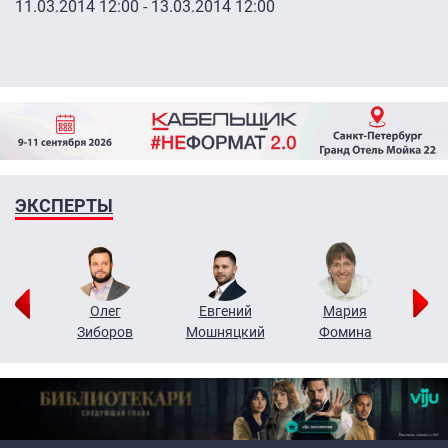
11.03.2014 12:00
-
13.03.2014 12:00
ЭКСПЕРТЫ
рий
Олег
Евгений
Мария
н
Зиборов
Мошняцкий
Фомина