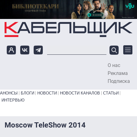
Перейти к основному содержанию
О нас
To
Реклама
Подписка
Primary links bottom
АНОНСЫ
БЛОГИ
НОВОСТИ
НОВОСТИ КАНАЛОВ
СТАТЬИ
ИНТЕРВЬЮ
Moscow TeleShow 2014