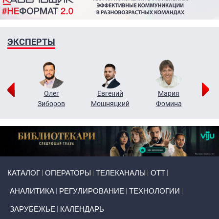
ЭКСПЕРТЫ
рий
Олег
Евгений
Мария
н
Зиборов
Мошняцкий
Фомина
Primary links
КАТАЛОГ
ОПЕРАТОРЫ
ТЕЛЕКАНАЛЫ
ОТТ
АНАЛИТИКА
РЕГУЛИРОВАНИЕ
ТЕХНОЛОГИИ
ЗАРУБЕЖЬЕ
КАЛЕНДАРЬ