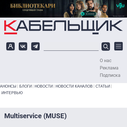
Перейти к основному содержанию
О нас
To
Реклама
Подписка
Primary links bottom
АНОНСЫ
БЛОГИ
НОВОСТИ
НОВОСТИ КАНАЛОВ
СТАТЬИ
ИНТЕРВЬЮ
Multiservice (MUSE)