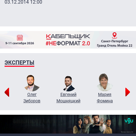
03.12.2014 12:00
ЭКСПЕРТЫ
рий
Олег
Евгений
Мария
н
Зиборов
Мошняцкий
Фомина