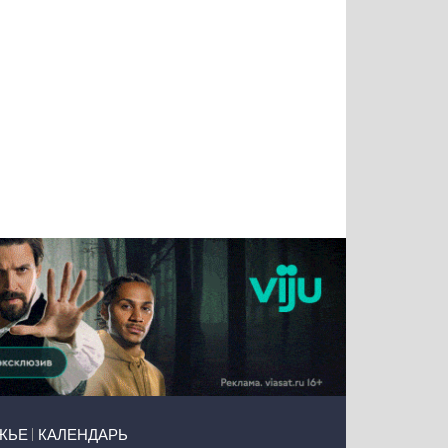
Татьяна
Тимур
Григорий
Олег
Воронова
Чудутов
Кузин
Зиборов
ЖЬЕ
КАЛЕНДАРЬ