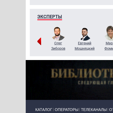
ЭКСПЕРТЫ
Тимур
Григорий
Олег
Евгений
Мар
Чудутов
Кузин
Зиборов
Мошняцкий
Фом
Primary links
КАТАЛОГ
ОПЕРАТОРЫ
ТЕЛЕКАНАЛЫ
О