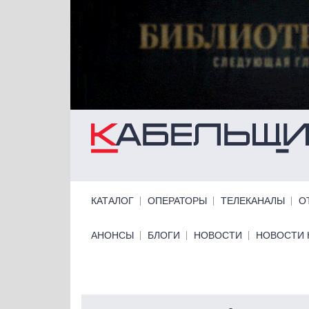
Перейти к основному содержанию
Primary links
КАТАЛОГ
ОПЕРАТОРЫ
ТЕЛЕКАНАЛЫ
О
Primary links bottom
АНОНСЫ
БЛОГИ
НОВОСТИ
НОВОСТИ 