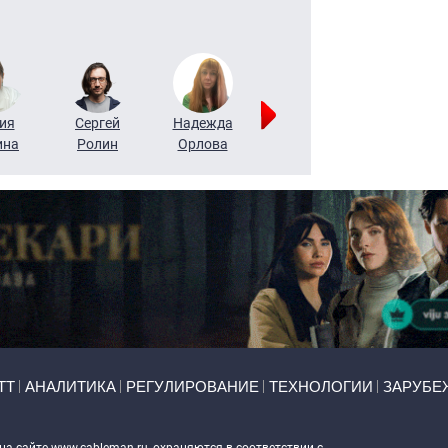
ия
Сергей
Надежда
Мария
Алексей
ина
Ролин
Орлова
Щербаль
Леонтьев
ТТ
АНАЛИТИКА
РЕГУЛИРОВАНИЕ
ТЕХНОЛОГИИ
ЗАРУБЕ