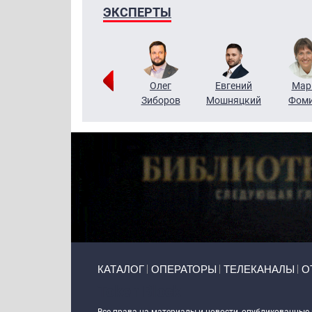
ЭКСПЕРТЫ
Тимур
Григорий
Олег
Евгений
Мар
Чудутов
Кузин
Зиборов
Мошняцкий
Фом
Primary links
КАТАЛОГ
ОПЕРАТОРЫ
ТЕЛЕКАНАЛЫ
О
Token Block