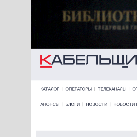
Перейти к основному содержанию
Primary links
КАТАЛОГ
ОПЕРАТОРЫ
ТЕЛЕКАНАЛЫ
О
Primary links bottom
АНОНСЫ
БЛОГИ
НОВОСТИ
НОВОСТИ 