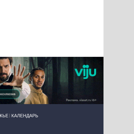
Татьяна
Тимур
Григорий
Олег
Воронова
Чудутов
Кузин
Зиборов
ЖЬЕ
КАЛЕНДАРЬ