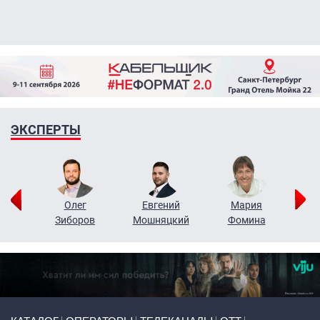
ЭКСПЕРТЫ
рий
Олег
Евгений
Мария
н
Зиборов
Мошняцкий
Фомина
Primary links