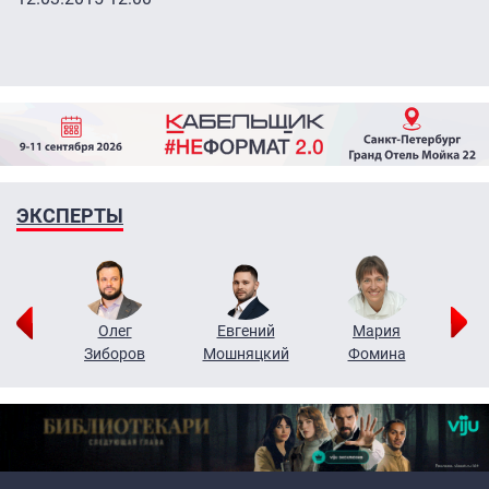
ЭКСПЕРТЫ
рий
Олег
Евгений
Мария
н
Зиборов
Мошняцкий
Фомина