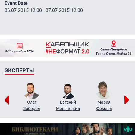
Event Date
06.07.2015 12:00
-
07.07.2015 12:00
ЭКСПЕРТЫ
рий
Олег
Евгений
Мария
н
Зиборов
Мошняцкий
Фомина