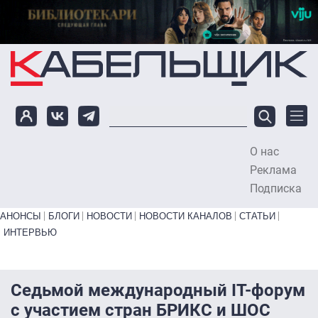
Перейти к основному содержанию
О нас
To
Реклама
Подписка
Primary links bottom
АНОНСЫ
БЛОГИ
НОВОСТИ
НОВОСТИ КАНАЛОВ
СТАТЬИ
ИНТЕРВЬЮ
Седьмой международный IT-форум
с участием стран БРИКС и ШОС