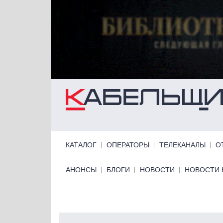
Перейти к основному содержанию
Primary links
КАТАЛОГ
ОПЕРАТОРЫ
ТЕЛЕКАНАЛЫ
О
Primary links bottom
АНОНСЫ
БЛОГИ
НОВОСТИ
НОВОСТИ 