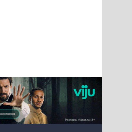
Татьяна
Тимур
Григорий
Олег
Воронова
Чудутов
Кузин
Зиборов