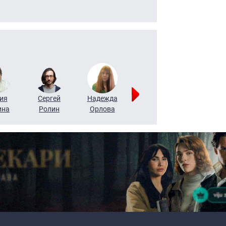
ия
Сергей
Надежда
Мария
Алексей
ина
Ролин
Орлова
Щербаль
Леонтьев