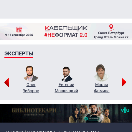
ЭКСПЕРТЫ
рий
Олег
Евгений
Мария
н
Зиборов
Мошняцкий
Фомина
Primary links