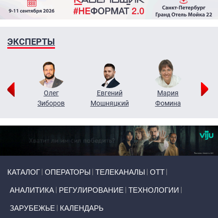
ЭКСПЕРТЫ
рий
Олег
Евгений
Мария
н
Зиборов
Мошняцкий
Фомина
Primary links
КАТАЛОГ
ОПЕРАТОРЫ
ТЕЛЕКАНАЛЫ
ОТТ
АНАЛИТИКА
РЕГУЛИРОВАНИЕ
ТЕХНОЛОГИИ
ЗАРУБЕЖЬЕ
КАЛЕНДАРЬ