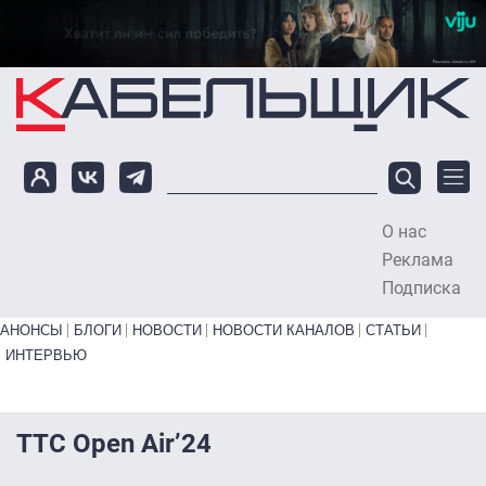
Перейти к основному содержанию
О нас
To
Реклама
Подписка
Primary links bottom
АНОНСЫ
БЛОГИ
НОВОСТИ
НОВОСТИ КАНАЛОВ
СТАТЬИ
ИНТЕРВЬЮ
ТТС Open Air’24