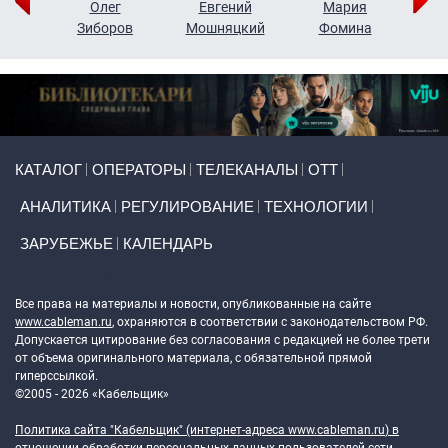
рий
Олег
Евгений
Мария
н
Зиборов
Мошняцкий
Фомина
Primary links
КАТАЛОГ
ОПЕРАТОРЫ
ТЕЛЕКАНАЛЫ
ОТТ
АНАЛИТИКА
РЕГУЛИРОВАНИЕ
ТЕХНОЛОГИИ
ЗАРУБЕЖЬЕ
КАЛЕНДАРЬ
Token Block
Все права на материалы и новости, опубликованные на сайте
www.cableman.ru
, охраняются в соответствии с законодательством РФ.
Допускается цитирование без согласования с редакцией не более трети
от объема оригинального материала, с обязательной прямой
гиперссылкой.
©2005 - 2026 «Кабельщик»
Политика сайта "Кабельщик" (интернет-адреса
www.cableman.ru
) в