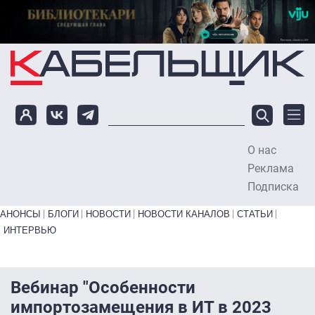
Перейти к основному содержанию
О нас
To
Реклама
Подписка
Primary links bottom
АНОНСЫ
БЛОГИ
НОВОСТИ
НОВОСТИ КАНАЛОВ
СТАТЬИ
ИНТЕРВЬЮ
Вебинар "Особенности
импортозамещения в ИТ в 2023