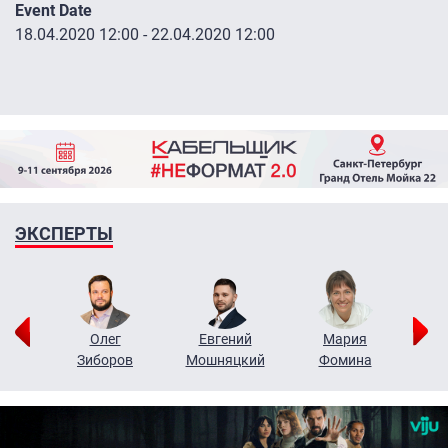
Event Date
18.04.2020 12:00
-
22.04.2020 12:00
ЭКСПЕРТЫ
рий
Олег
Евгений
Мария
н
Зиборов
Мошняцкий
Фомина