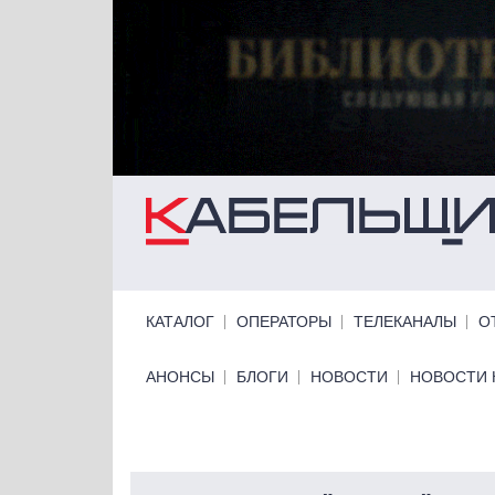
Перейти к основному содержанию
Primary links
КАТАЛОГ
ОПЕРАТОРЫ
ТЕЛЕКАНАЛЫ
О
Primary links bottom
АНОНСЫ
БЛОГИ
НОВОСТИ
НОВОСТИ 