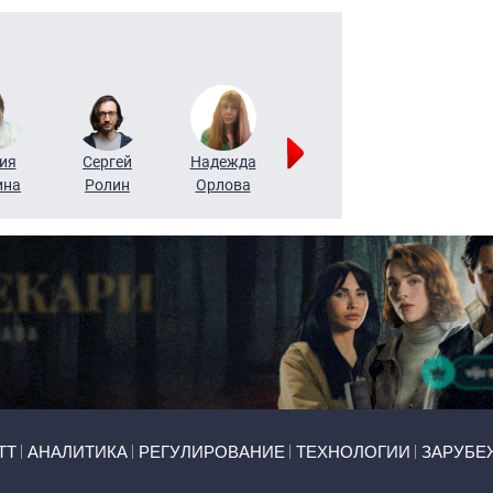
ия
Сергей
Надежда
Мария
Алексей
ина
Ролин
Орлова
Щербаль
Леонтьев
ТТ
АНАЛИТИКА
РЕГУЛИРОВАНИЕ
ТЕХНОЛОГИИ
ЗАРУБЕ