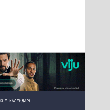
Татьяна
Тимур
Григорий
Олег
Воронова
Чудутов
Кузин
Зиборов
ЖЬЕ
КАЛЕНДАРЬ