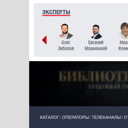
ЭКСПЕРТЫ
Тимур
Григорий
Олег
Евгений
Мар
Чудутов
Кузин
Зиборов
Мошняцкий
Фом
Primary links
КАТАЛОГ
ОПЕРАТОРЫ
ТЕЛЕКАНАЛЫ
О
Token Block