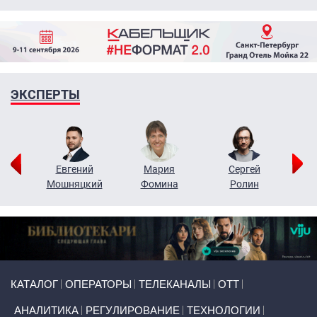
ЭКСПЕРТЫ
ор
Евгений
Мария
Сергей
Н
ко
Мошняцкий
Фомина
Ролин
Primary links
КАТАЛОГ
ОПЕРАТОРЫ
ТЕЛЕКАНАЛЫ
ОТТ
АНАЛИТИКА
РЕГУЛИРОВАНИЕ
ТЕХНОЛОГИИ