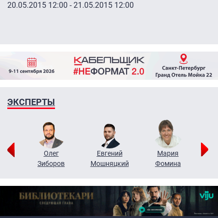
20.05.2015 12:00
-
21.05.2015 12:00
ЭКСПЕРТЫ
рий
Олег
Евгений
Мария
н
Зиборов
Мошняцкий
Фомина