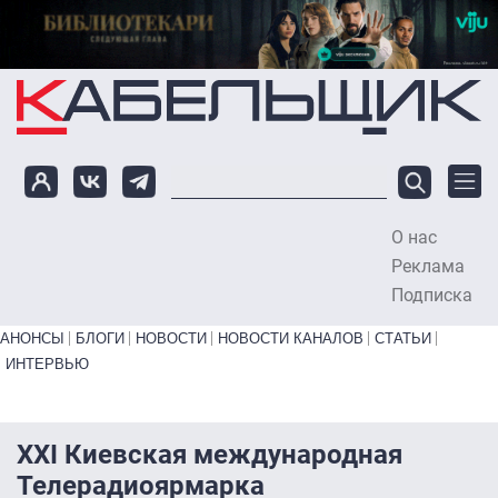
Перейти к основному содержанию
О нас
To
Реклама
Подписка
Primary links bottom
АНОНСЫ
БЛОГИ
НОВОСТИ
НОВОСТИ КАНАЛОВ
СТАТЬИ
ИНТЕРВЬЮ
XXI Киевская международная
Телерадиоярмарка