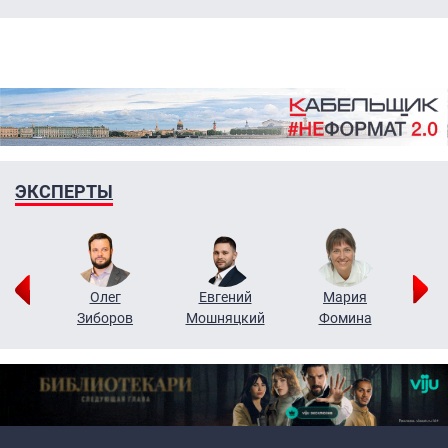
ЭКСПЕРТЫ
рий
Олег
Евгений
Мария
н
Зиборов
Мошняцкий
Фомина
Primary links