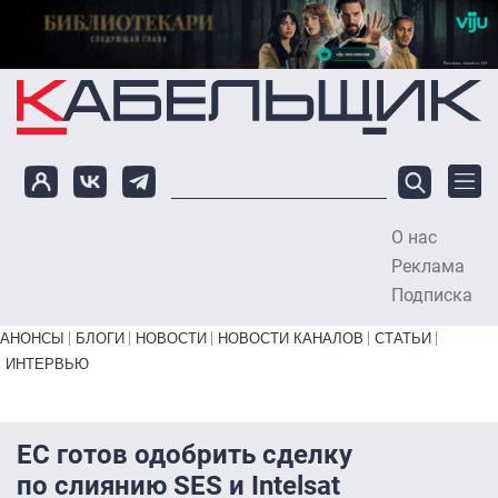
Перейти к основному содержанию
О нас
To
Реклама
Подписка
Primary links bottom
АНОНСЫ
БЛОГИ
НОВОСТИ
НОВОСТИ КАНАЛОВ
СТАТЬИ
ИНТЕРВЬЮ
ЕС готов одобрить сделку
по слиянию SES и Intelsat