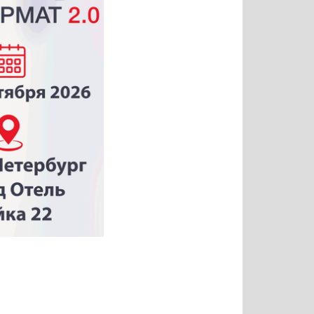
Татьяна
Тимур
Григорий
Олег