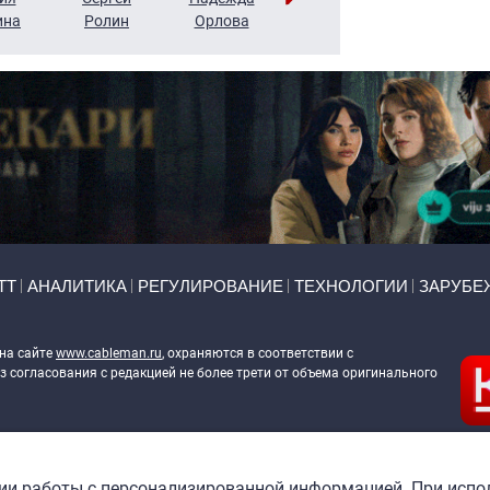
ина
Ролин
Орлова
Щербаль
Леонтьев
ТТ
АНАЛИТИКА
РЕГУЛИРОВАНИЕ
ТЕХНОЛОГИИ
ЗАРУБЕ
 на сайте
www.cableman.ru
, охраняются в соответствии с
 согласования с редакцией не более трети от объема оригинального
ableman.ru
) в отношении обработки персональных данных
гии работы с персонализированной информацией. При испо