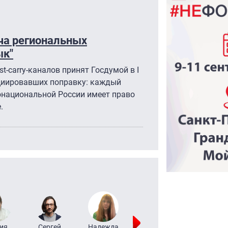
ача региональных
ык"
-carry-каналов принят Госдумой в I
ициировавших поправку: каждый
онациональной России имеет право
.
ия
Сергей
Надежда
Мария
Алексей