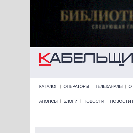
Перейти к основному содержанию
Primary links
КАТАЛОГ
ОПЕРАТОРЫ
ТЕЛЕКАНАЛЫ
О
Primary links bottom
АНОНСЫ
БЛОГИ
НОВОСТИ
НОВОСТИ 