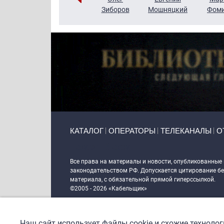
Чудутов
Кузин
Зиборов
Мошняцкий
Фом
Primary links
КАТАЛОГ
ОПЕРАТОРЫ
ТЕЛЕКАНАЛЫ
О
Token Block
Все права на материалы и новости, опубликованные
законодательством РФ. Допускается цитирование без
материала, с обязательной прямой гиперссылкой.
©2005 - 2026 «Кабельщик»
Политика сайта "Кабельщик" (интернет-адреса
www.c
пользователей сети интернет
Наш сайт использует файлы cookie и схожие техноло