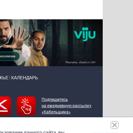
Воронова
Чудутов
Кузин
Зиборов
ЖЬЕ
КАЛЕНДАРЬ
Подпишитесь
на ежедневную рассылку
«Кабельщика»
льзовании данного сайта, вы