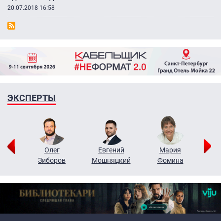
20.07.2018 16:58
ЭКСПЕРТЫ
рий
Олег
Евгений
Мария
н
Зиборов
Мошняцкий
Фомина