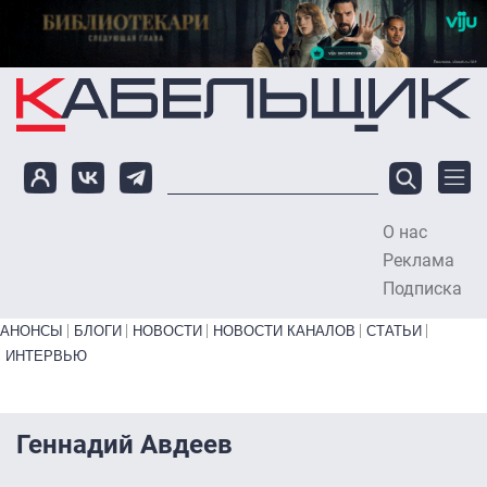
Перейти к основному содержанию
О нас
To
Реклама
Подписка
Primary links bottom
АНОНСЫ
БЛОГИ
НОВОСТИ
НОВОСТИ КАНАЛОВ
СТАТЬИ
ИНТЕРВЬЮ
Геннадий Авдеев