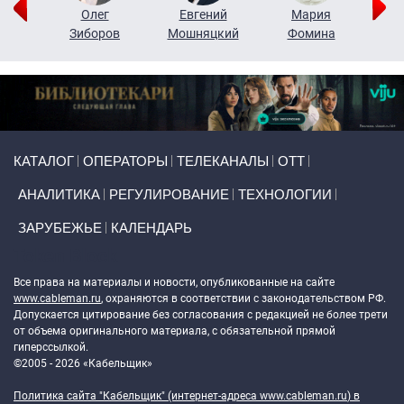
рий
Олег
Евгений
Мария
н
Зиборов
Мошняцкий
Фомина
Primary links
КАТАЛОГ
ОПЕРАТОРЫ
ТЕЛЕКАНАЛЫ
ОТТ
АНАЛИТИКА
РЕГУЛИРОВАНИЕ
ТЕХНОЛОГИИ
ЗАРУБЕЖЬЕ
КАЛЕНДАРЬ
Token Block
Все права на материалы и новости, опубликованные на сайте
www.cableman.ru
, охраняются в соответствии с законодательством РФ.
Допускается цитирование без согласования с редакцией не более трети
от объема оригинального материала, с обязательной прямой
гиперссылкой.
©2005 - 2026 «Кабельщик»
Политика сайта "Кабельщик" (интернет-адреса
www.cableman.ru
) в