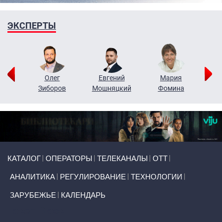
ЭКСПЕРТЫ
рий
Олег
Евгений
Мария
н
Зиборов
Мошняцкий
Фомина
Primary links
КАТАЛОГ
ОПЕРАТОРЫ
ТЕЛЕКАНАЛЫ
ОТТ
АНАЛИТИКА
РЕГУЛИРОВАНИЕ
ТЕХНОЛОГИИ
ЗАРУБЕЖЬЕ
КАЛЕНДАРЬ
Token Block