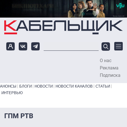
Перейти к основному содержанию
О нас
To
Реклама
Подписка
Primary links bottom
АНОНСЫ
БЛОГИ
НОВОСТИ
НОВОСТИ КАНАЛОВ
СТАТЬИ
ИНТЕРВЬЮ
ГПМ РТВ