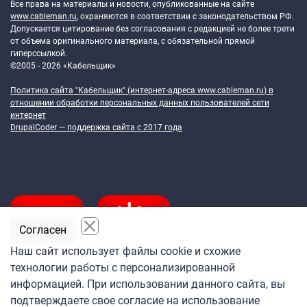
Все права на материалы и новости, опубликованные на сайте
www.cableman.ru
, охраняются в соответствии с законодательством РФ.
Допускается цитирование без согласования с редакцией не более трети
от объема оригинального материала, с обязательной прямой
гиперссылкой.
©2005 - 2026 «Кабельщик»
Политика сайта "Кабельщик" (интернет-адреса
www.cableman.ru
) в
отношении обработки персональных данных пользователей сети
интернет
DrupalCoder — поддержка сайта c 2017 года
Согласен
Наш сайт использует файлы cookie и схожие
технологии работы с персонализированной
Подпишитесь
информацией. При использовании данного сайта, вы
на ежедневную рассылку
подтверждаете свое согласие на использование