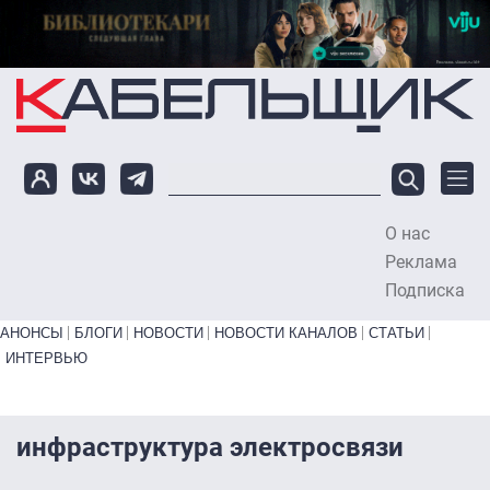
Перейти к основному содержанию
О нас
To
Реклама
Подписка
Primary links bottom
АНОНСЫ
БЛОГИ
НОВОСТИ
НОВОСТИ КАНАЛОВ
СТАТЬИ
ИНТЕРВЬЮ
инфраструктура электросвязи