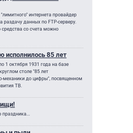
 "лимитного" интернета провайдер
а раздачу данных по FTP-серверу.
о средства со счета можно
ю исполнилось 85 лет
о 1 октября 1931 года на базе
круглом столе "85 лет
ко-механики до цифры", посвященном
звития ТВ.
рищи!
 праздника...
ины и пыли