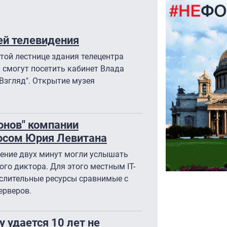
зей телевидения
той лестнице здания телецентра
и смогут посетить кабинет Влада
Взгляд". Открытие музея
онов" компании
лосом Юрия Левитана
чение двух минут могли услышать
ого диктора. Для этого местным IT-
слительные ресурсы сравнимые с
ерверов.
у удается 10 лет не