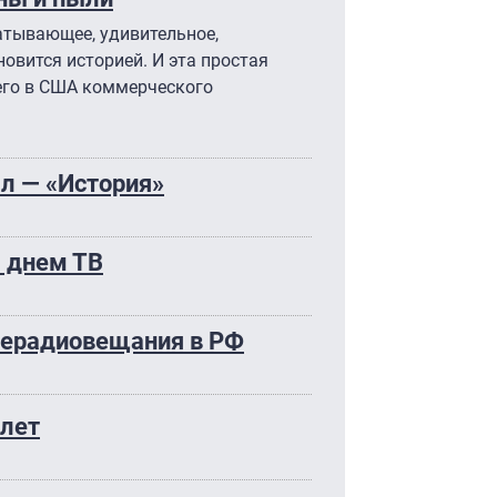
ватывающее, удивительное,
овится историей. И эта простая
шего в США коммерческого
л — «История»
 днем ТВ
елерадиовещания в РФ
 лет