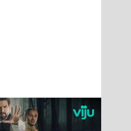
Татьяна
Тимур
Григорий
Олег
Воронова
Чудутов
Кузин
Зиборов