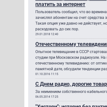
платить за интернет
Пользователь сообщил, что во времена
зачислял абонентам на счет средства з
Такая опция уже давно не действует, н
расходовать до сих пор.
29.01.2018 12:40
Отечественному телевидени
Опытное телевещание в СССР стартовал
студии при Московском радиоузле. На 
отечественному телевидению: от опти
памятной дате, обсудили тенденции ра
01.10.2016 11:15
С Днем радио, дорогие това
За неимением собственного кабельного
06.05.2014 17:25
"Хистори": история без паут