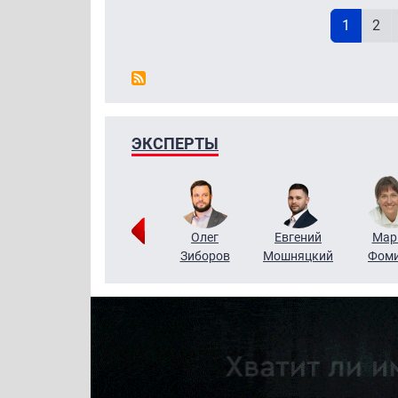
Н
Текущая
Pag
1
2
ЭКСПЕРТЫ
Тимур
Григорий
Олег
Евгений
Мар
Чудутов
Кузин
Зиборов
Мошняцкий
Фом