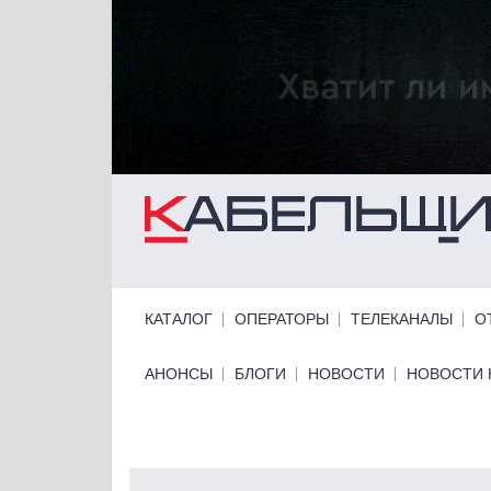
Перейти к основному содержанию
Primary links
КАТАЛОГ
ОПЕРАТОРЫ
ТЕЛЕКАНАЛЫ
О
Primary links bottom
АНОНСЫ
БЛОГИ
НОВОСТИ
НОВОСТИ 