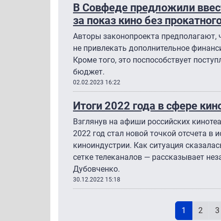
В Совфеде предложили ввес
за показ кино без прокатног
Авторы законопроекта предполагают, ч
не привлекать дополнительное финанси
Кроме того, это поспособствует поступ
бюджет.
02.02.2023 16:22
Итоги 2022 года в сфере кин
Взглянув на афиши российских кинотеа
2022 год стал новой точкой отсчета в 
киноиндустрии. Как ситуация сказалась
сетке телеканалов — рассказывает нез
Дубовченко.
30.12.2022 15:18
Н
Текущая с
Page
P
1
2
3