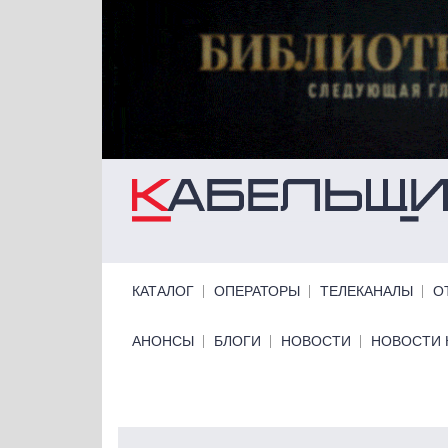
Перейти к основному содержанию
Primary links
КАТАЛОГ
ОПЕРАТОРЫ
ТЕЛЕКАНАЛЫ
О
Primary links bottom
АНОНСЫ
БЛОГИ
НОВОСТИ
НОВОСТИ 