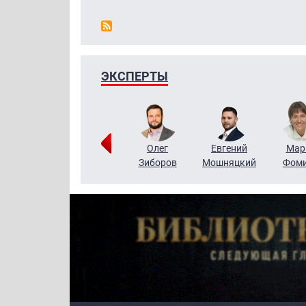
ЭКСПЕРТЫ
Тимур
Григорий
Олег
Евгений
Мар
Чудутов
Кузин
Зиборов
Мошняцкий
Фом