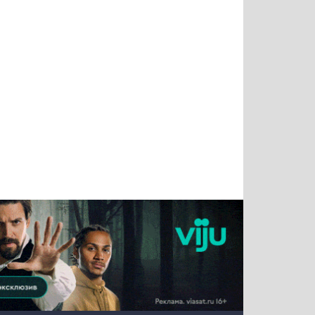
Татьяна
Тимур
Григорий
Олег
Воронова
Чудутов
Кузин
Зиборов