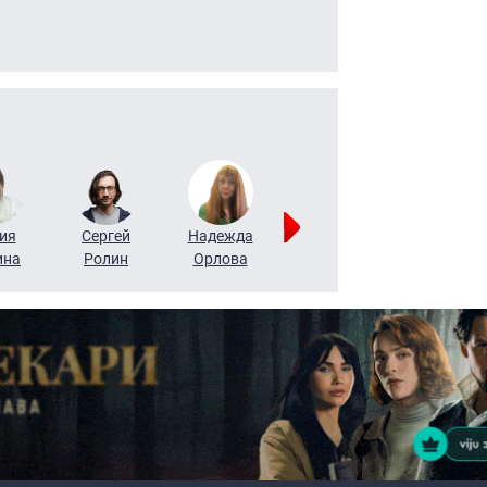
ия
Сергей
Надежда
Мария
Алексей
ина
Ролин
Орлова
Щербаль
Леонтьев