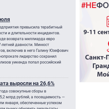
июля
едприятия превысила терабитный
сти и длительности инцидентов.
уде возврата миллиарда евро
7-летней давности. Минюст
ов, включив в него Галину Юзефович
нопрокате лидерство сохранил
елизов уикенда попал российский
ата выросли на 26,6%
года совокупные сборы в
5,2 млрд рублей, а посещаемость —
ели января, обеспеченные успехом
или рынку обновить результаты