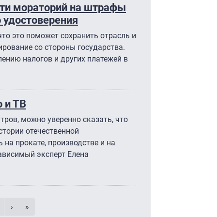
ти мораторий на штрафы
о удостоверения
то это поможет сохранить отрасль и
рование со стороны государства.
лению налогов и других платежей в
о и ТВ
тров, можно уверенно сказать, что
истории отечественной
 на прокате, производстве и на
ависимый эксперт Елена
умерация страниц
траница
age
Следующая страница
Последняя страница
›
»