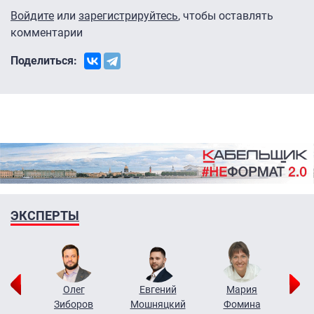
Войдите
или
зарегистрируйтесь
, чтобы оставлять
комментарии
Поделиться:
ЭКСПЕРТЫ
рий
Олег
Евгений
Мария
н
Зиборов
Мошняцкий
Фомина