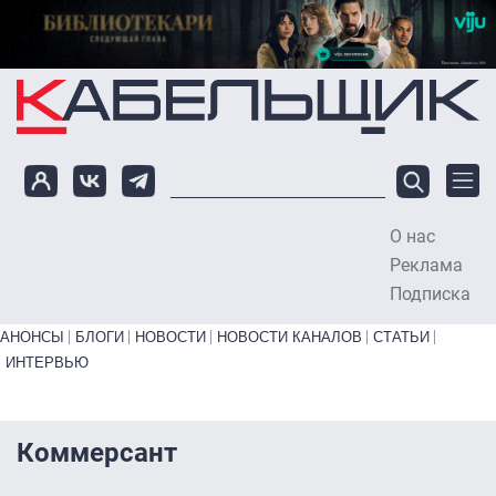
Перейти к основному содержанию
О нас
To
Реклама
Подписка
Primary links bottom
АНОНСЫ
БЛОГИ
НОВОСТИ
НОВОСТИ КАНАЛОВ
СТАТЬИ
ИНТЕРВЬЮ
Коммерсант