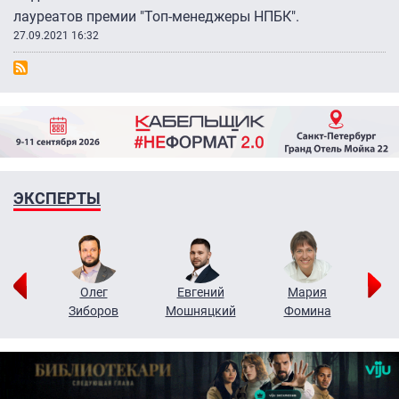
лауреатов премии "Топ-менеджеры НПБК".
27.09.2021 16:32
ЭКСПЕРТЫ
рий
Олег
Евгений
Мария
н
Зиборов
Мошняцкий
Фомина