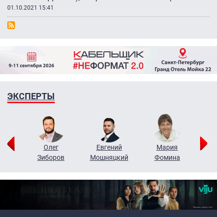
01.10.2021 15:41
ЭКСПЕРТЫ
рий
Олег
Евгений
Мария
н
Зиборов
Мошняцкий
Фомина