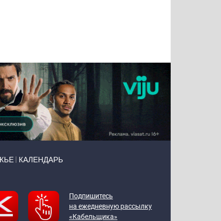
Татьяна
Тимур
Григорий
Олег
Воронова
Чудутов
Кузин
Зиборов
ЖЬЕ
КАЛЕНДАРЬ
Подпишитесь
на ежедневную рассылку
«Кабельщика»