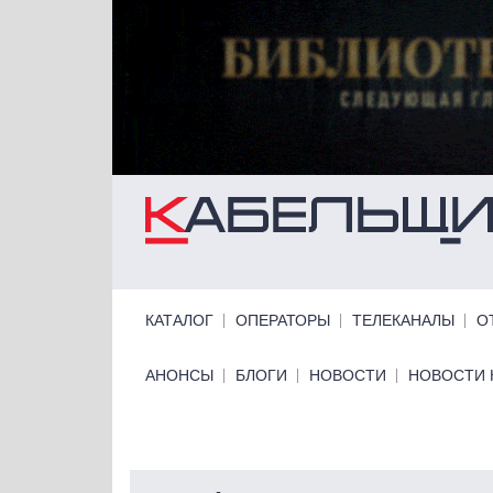
Перейти к основному содержанию
Primary links
КАТАЛОГ
ОПЕРАТОРЫ
ТЕЛЕКАНАЛЫ
О
Primary links bottom
АНОНСЫ
БЛОГИ
НОВОСТИ
НОВОСТИ 