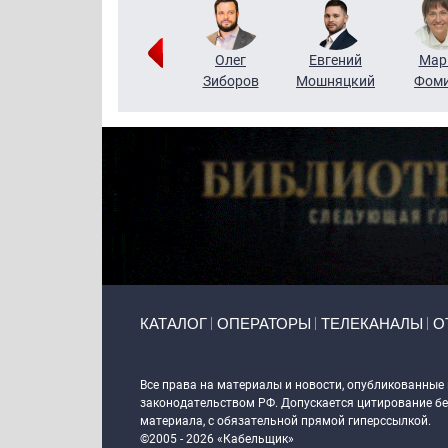
Тимур
Григорий
Олег
Евгений
Мар
Чудутов
Кузин
Зиборов
Мошняцкий
Фом
Primary links
КАТАЛОГ
ОПЕРАТОРЫ
ТЕЛЕКАНАЛЫ
О
Token Block
Все права на материалы и новости, опубликованные
законодательством РФ. Допускается цитирование без
материала, с обязательной прямой гиперссылкой.
©2005 - 2026 «Кабельщик»