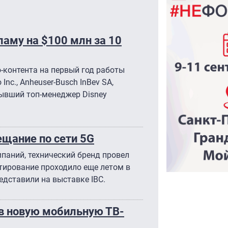
ламу на $100 млн за 10
-контента на первый год работы
Inc., Anheuser-Busch InBev SA,
 бывший топ-менеджер Disney
ещание по сети 5G
мпаний, технический бренд провел
тирование проходило еще летом в
едставили на выставке IBС.
в новую мобильную ТВ-