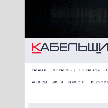
Перейти к основному содержанию
Primary links
КАТАЛОГ
ОПЕРАТОРЫ
ТЕЛЕКАНАЛЫ
О
Primary links bottom
АНОНСЫ
БЛОГИ
НОВОСТИ
НОВОСТИ 