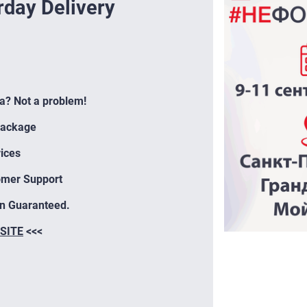
rday Delivery
ta? Not a problem!
Package
ices
omer Support
on Guaranteed.
SITE
<<<