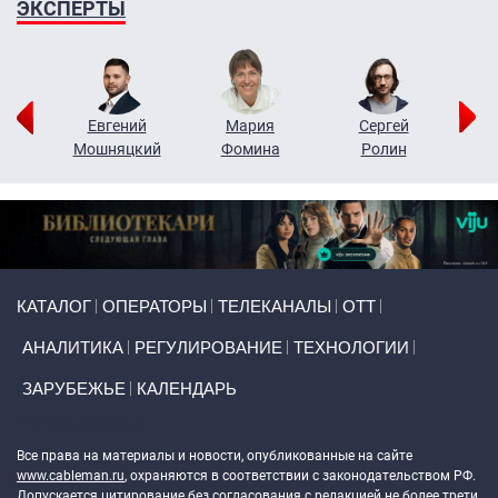
ЭКСПЕРТЫ
ор
Евгений
Мария
Сергей
Н
ко
Мошняцкий
Фомина
Ролин
Primary links
КАТАЛОГ
ОПЕРАТОРЫ
ТЕЛЕКАНАЛЫ
ОТТ
АНАЛИТИКА
РЕГУЛИРОВАНИЕ
ТЕХНОЛОГИИ
ЗАРУБЕЖЬЕ
КАЛЕНДАРЬ
Token Block
Все права на материалы и новости, опубликованные на сайте
www.cableman.ru
, охраняются в соответствии с законодательством РФ.
Допускается цитирование без согласования с редакцией не более трети