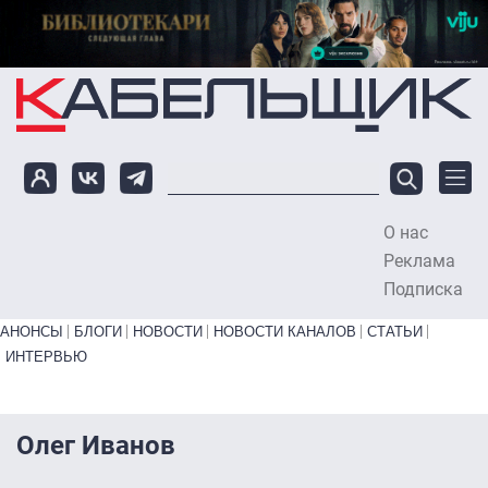
Перейти к основному содержанию
О нас
To
Реклама
Подписка
Primary links bottom
АНОНСЫ
БЛОГИ
НОВОСТИ
НОВОСТИ КАНАЛОВ
СТАТЬИ
ИНТЕРВЬЮ
Олег Иванов