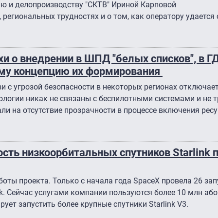
ью и делопроизводству "СКТВ" Ириной Карповой
 региональных трудностях и о том, как оператору удается
и о внедрении в ШПД "белых списков", в Г
аму концепцию их формирования
зи с угрозой безопасности в некоторых регионах отключае
ологии никак не связаны с беспилотными системами и не 
ли на отсутствие прозрачности в процессе включения ресу
сть низкоорбитальных спутников Starlink
боты проекта. Только с начала года SpaceX провела 26 зап
nk. Сейчас услугами компании пользуются более 10 млн аб
рует запустить более крупные спутники Starlink V3.