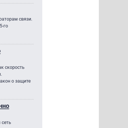
раторам связи.
5-го
о
ак скорость
.
акон о защите
нно
 сеть