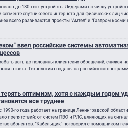
овано до 180 тыс. устройств. Лидерами по числу устройст
В сегменте спутникового интернета для физических лиц чи
внее всего развиваются проекты "Амтел" и "Газпром косми
леком" ввел российские системы автоматиз
цессов
абатывать до половины клиентских обращений, снижая на
время ответа. Технологии созданы на российском програм
 терять оптимизм, хотя с каждым годом у
тановится все труднее
с 1990-го года работает на границе Ленинградской област
ло препятствий: от систем ПВО и РЛС, влияющих на сигнал
стве абонентов. "Кабельщик" поговорил с помощником ге