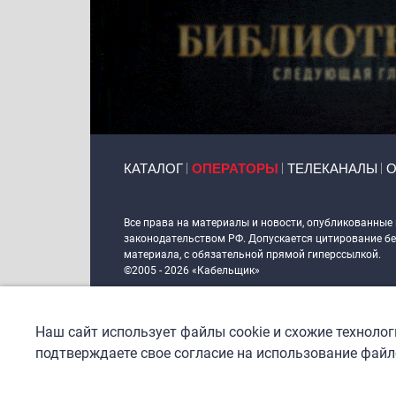
Primary links
КАТАЛОГ
ОПЕРАТОРЫ
ТЕЛЕКАНАЛЫ
О
Token Block
Все права на материалы и новости, опубликованные
законодательством РФ. Допускается цитирование без
материала, с обязательной прямой гиперссылкой.
©2005 - 2026 «Кабельщик»
Политика сайта "Кабельщик" (интернет-адреса
www.c
пользователей сети интернет
Наш сайт использует файлы cookie и схожие техноло
DrupalCoder — поддержка сайта c 2017 года
подтверждаете свое согласие на использование файло