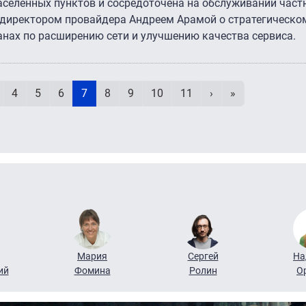
аселенных пунктов и сосредоточена на обслуживании частн
 директором провайдера Андреем Арамой о стратегическо
анах по расширению сети и улучшению качества сервиса.
Нумерация страниц
раница
дущая страница
age
Page
Page
Page
Текущая страница
Page
Page
Page
Page
Следующая стран
Последняя ст
4
5
6
7
8
9
10
11
›
»
Мария
Сергей
На
ий
Фомина
Ролин
О