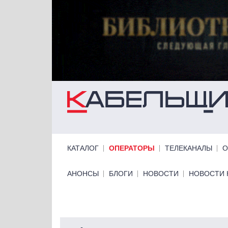
Перейти к основному содержанию
Primary links
КАТАЛОГ
ОПЕРАТОРЫ
ТЕЛЕКАНАЛЫ
О
Primary links bottom
АНОНСЫ
БЛОГИ
НОВОСТИ
НОВОСТИ 