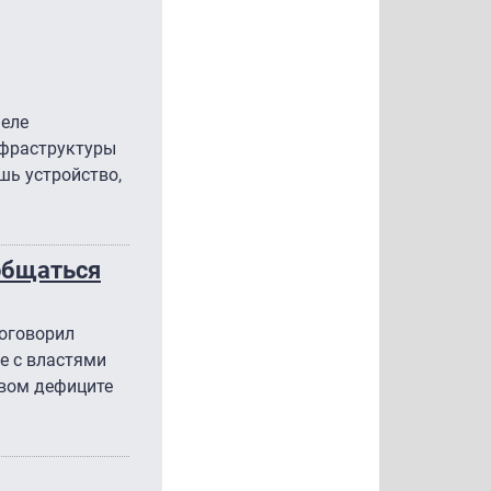
меле
нфраструктуры
шь устройство,
 общаться
поговорил
е с властями
овом дефиците