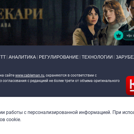
ТТ
АНАЛИТИКА
РЕГУЛИРОВАНИЕ
ТЕХНОЛОГИИ
ЗАРУБ
 на сайте
www.cableman.ru
, охраняются в соответствии с
 согласования с редакцией не более трети от объема оригинального
ableman.ru
) в отношении обработки персональных данных
гии работы с персонализированной информацией. При испо
в cookie.