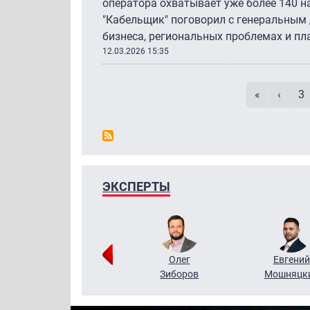
оператора охватывает уже более 140 н
"Кабельщик" поговорил с генеральным
бизнеса, региональных проблемах и пл
12.03.2026 15:35
Первая ст
Преды
P
«
‹
3
ЭКСПЕРТЫ
Григорий
Олег
Евгений
Кузин
Зиборов
Мошняцк