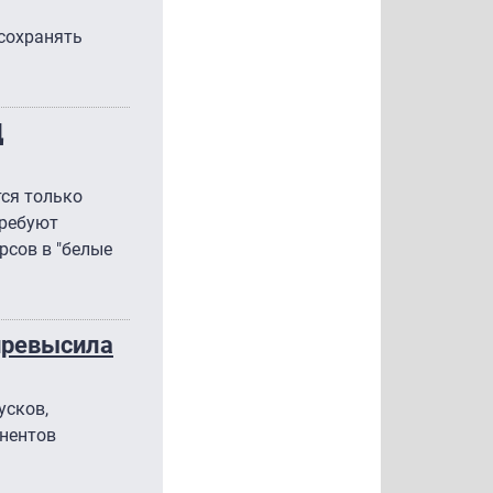
 сохранять
Д
тся только
требуют
рсов в "белые
 превысила
усков,
онентов