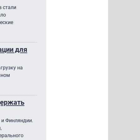
в стали
сло
ческие
ации для
грузку на
мном
держать
и и Финляндии.
,
нерального