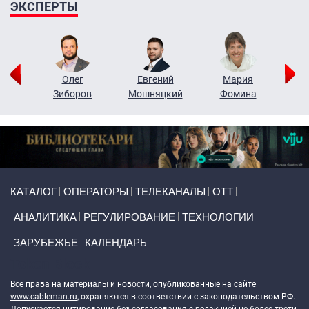
ЭКСПЕРТЫ
рий
Олег
Евгений
Мария
н
Зиборов
Мошняцкий
Фомина
Primary links
КАТАЛОГ
ОПЕРАТОРЫ
ТЕЛЕКАНАЛЫ
ОТТ
АНАЛИТИКА
РЕГУЛИРОВАНИЕ
ТЕХНОЛОГИИ
ЗАРУБЕЖЬЕ
КАЛЕНДАРЬ
Token Block
Все права на материалы и новости, опубликованные на сайте
www.cableman.ru
, охраняются в соответствии с законодательством РФ.