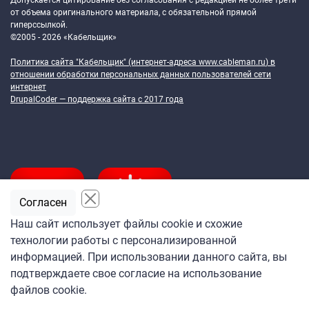
Допускается цитирование без согласования с редакцией не более трети
от объема оригинального материала, с обязательной прямой
гиперссылкой.
©2005 - 2026 «Кабельщик»
Политика сайта "Кабельщик" (интернет-адреса
www.cableman.ru
) в
отношении обработки персональных данных пользователей сети
интернет
DrupalCoder — поддержка сайта c 2017 года
Согласен
Наш сайт использует файлы cookie и схожие
технологии работы с персонализированной
Подпишитесь
информацией. При использовании данного сайта, вы
на ежедневную рассылку
подтверждаете свое согласие на использование
«Кабельщика»
файлов cookie.