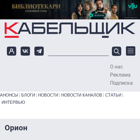
Перейти к основному содержанию
О нас
To
Реклама
Подписка
Primary links bottom
АНОНСЫ
БЛОГИ
НОВОСТИ
НОВОСТИ КАНАЛОВ
СТАТЬИ
ИНТЕРВЬЮ
Орион