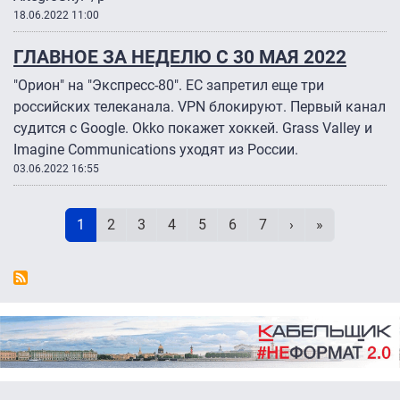
18.06.2022 11:00
ГЛАВНОЕ ЗА НЕДЕЛЮ С 30 МАЯ 2022
"Орион" на "Экспресс-80". ЕС запретил еще три
российских телеканала. VPN блокируют. Первый канал
судится с Google. Okko покажет хоккей. Grass Valley и
Imagine Communications уходят из России.
03.06.2022 16:55
Нумерация страниц
Текущая страница
Page
Page
Page
Page
Page
Page
Следующая стр
Последняя 
1
2
3
4
5
6
7
›
»