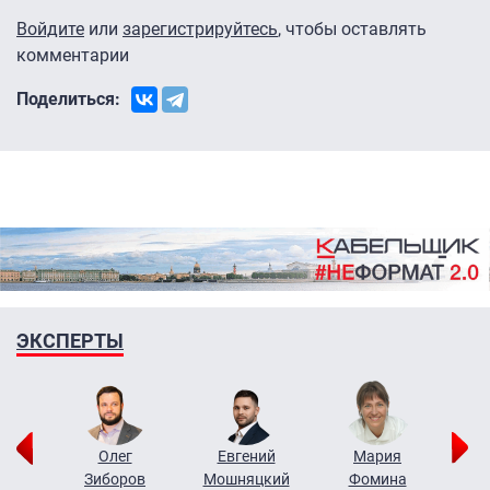
Войдите
или
зарегистрируйтесь
, чтобы оставлять
комментарии
Поделиться:
ЭКСПЕРТЫ
рий
Олег
Евгений
Мария
н
Зиборов
Мошняцкий
Фомина