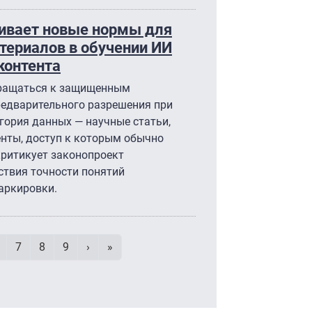
ивает новые нормы для
териалов в обучении ИИ
контента
бращаться к защищенным
редварительного разрешения при
гория данных — научные статьи,
нты, доступ к которым обычно
критикует законопроект
тствия точности понятий
маркировки.
умерация страниц
age
Page
Page
Page
Следующая страница
Последняя страница
7
8
9
›
»