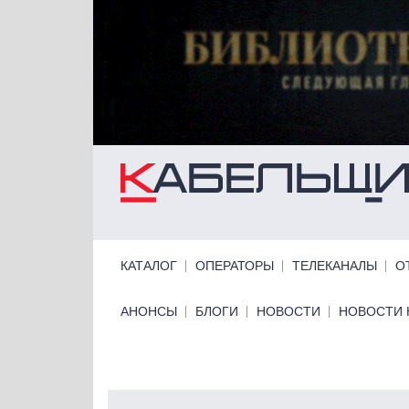
Перейти к основному содержанию
Primary links
КАТАЛОГ
ОПЕРАТОРЫ
ТЕЛЕКАНАЛЫ
О
Primary links bottom
АНОНСЫ
БЛОГИ
НОВОСТИ
НОВОСТИ 