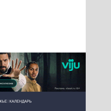
Тимур
Григорий
Виктор
Евгений
Чудутов
Кузин
Бритько
Мошняцкий
ЖЬЕ
КАЛЕНДАРЬ