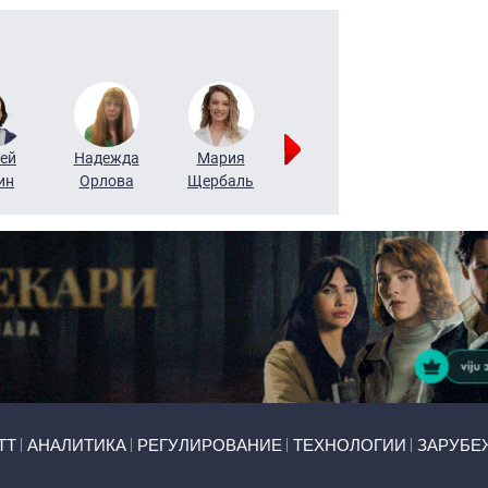
ей
Надежда
Мария
Алексей
Татьяна
ин
Орлова
Щербаль
Леонтьев
Воронова
ТТ
АНАЛИТИКА
РЕГУЛИРОВАНИЕ
ТЕХНОЛОГИИ
ЗАРУБЕ