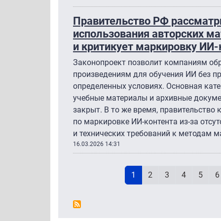
Правительство РФ рассматр
использования авторских ма
и критикует маркировку ИИ-
Законопроект позволит компаниям о
произведениям для обучения ИИ без п
определенных условиях. Основная кате
учебные материалы и архивные докуме
закрыт. В то же время, правительство 
по маркировке ИИ-контента из-за отсу
и технических требований к методам 
16.03.2026 14:31
Н
Текущая страница
Page
Page
Page
Page
P
1
2
3
4
5
6