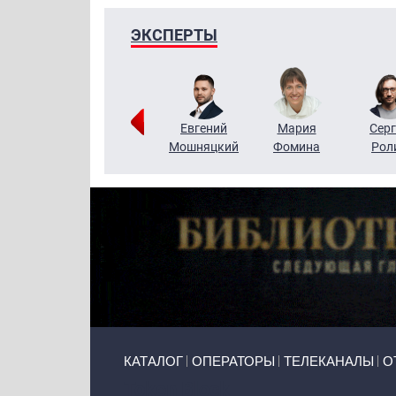
ЭКСПЕРТЫ
ригорий
Виктор
Евгений
Мария
Серг
Кузин
Бритько
Мошняцкий
Фомина
Рол
Primary links
КАТАЛОГ
ОПЕРАТОРЫ
ТЕЛЕКАНАЛЫ
О
Token Block