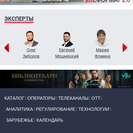
ЭКСПЕРТЫ
рий
Олег
Евгений
Мария
н
Зиборов
Мошняцкий
Фомина
Primary links
КАТАЛОГ
ОПЕРАТОРЫ
ТЕЛЕКАНАЛЫ
ОТТ
АНАЛИТИКА
РЕГУЛИРОВАНИЕ
ТЕХНОЛОГИИ
ЗАРУБЕЖЬЕ
КАЛЕНДАРЬ
Token Block