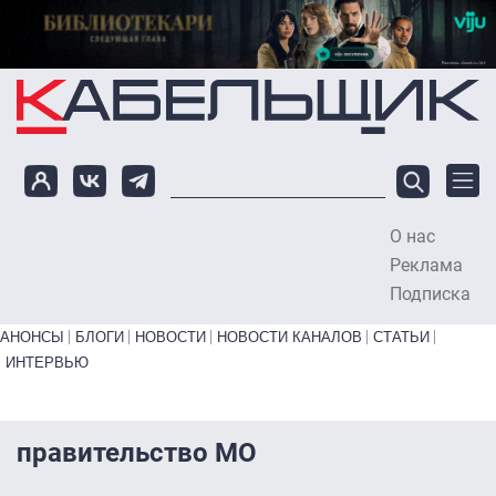
Перейти к основному содержанию
О нас
To
Реклама
Подписка
Primary links bottom
АНОНСЫ
БЛОГИ
НОВОСТИ
НОВОСТИ КАНАЛОВ
СТАТЬИ
ИНТЕРВЬЮ
правительство МО