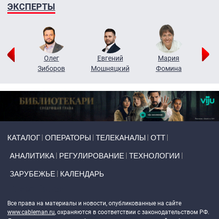
ЭКСПЕРТЫ
рий
Олег
Евгений
Мария
н
Зиборов
Мошняцкий
Фомина
Primary links
КАТАЛОГ
ОПЕРАТОРЫ
ТЕЛЕКАНАЛЫ
ОТТ
АНАЛИТИКА
РЕГУЛИРОВАНИЕ
ТЕХНОЛОГИИ
ЗАРУБЕЖЬЕ
КАЛЕНДАРЬ
Token Block
Все права на материалы и новости, опубликованные на сайте
www.cableman.ru
, охраняются в соответствии с законодательством РФ.