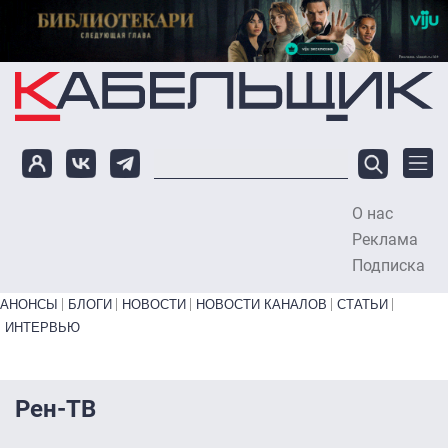
Перейти к основному содержанию
О нас
To
Реклама
Подписка
Primary links bottom
АНОНСЫ
БЛОГИ
НОВОСТИ
НОВОСТИ КАНАЛОВ
СТАТЬИ
ИНТЕРВЬЮ
Рен-ТВ