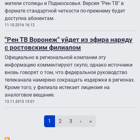
жители столицы и Подмосковья. Версия "Рен ТВ" в
формате стандартной четкости по-прежнему будет
доступна абонентам.
11.10.2016 16:12
"Рен ТВ Воронеж" уйдет из эфира наряду
с ростовским филиалом
Официально в региональной компании эту
информацию комментируют скупо, однако источники
вновь говорят о том, что федеральное руководство
телеканала намерено сокращать издержки в регионах.
Кроме того, у филиала истекает лицензия на
аналоговое вещание.
13.11.2015 15:01
Нумерация страниц
Текущая страница
Page
Page
Следующая страница
Последняя страница
1
2
3
›
»