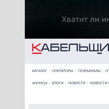
Перейти к основному содержанию
Primary links
КАТАЛОГ
ОПЕРАТОРЫ
ТЕЛЕКАНАЛЫ
О
Primary links bottom
АНОНСЫ
БЛОГИ
НОВОСТИ
НОВОСТИ 