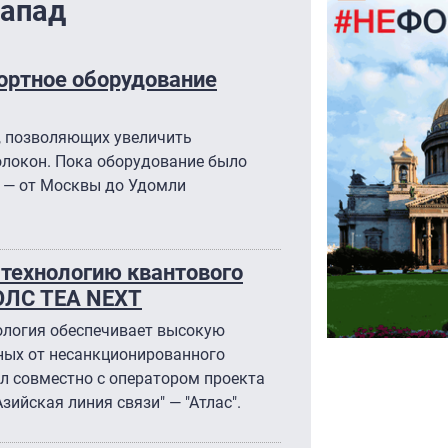
Запад
ортное оборудование
, позволяющих увеличить
олокон. Пока оборудование было
и — от Москвы до Удомли
 технологию квантового
ОЛС TEA NEXT
ология обеспечивает высокую
ных от несанкционированного
ал совместно с оператором проекта
ийская линия связи" — "Атлас".