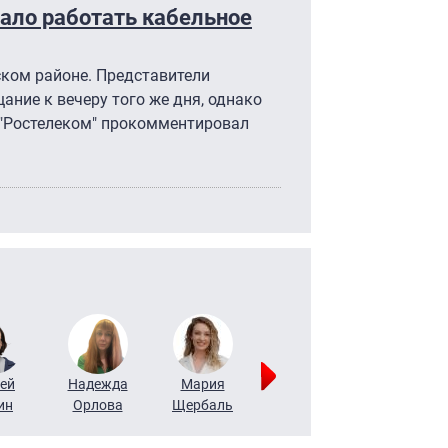
тало работать кабельное
ском районе. Представители
ние к вечеру того же дня, однако
 "Ростелеком" прокомментировал
ей
Надежда
Мария
Алексей
Татьяна
ин
Орлова
Щербаль
Леонтьев
Воронова