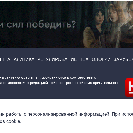
ТТ
АНАЛИТИКА
РЕГУЛИРОВАНИЕ
ТЕХНОЛОГИИ
ЗАРУБЕ
 на сайте
www.cableman.ru
, охраняются в соответствии с
 согласования с редакцией не более трети от объема оригинального
ableman.ru
) в отношении обработки персональных данных
гии работы с персонализированной информацией. При испо
в cookie.