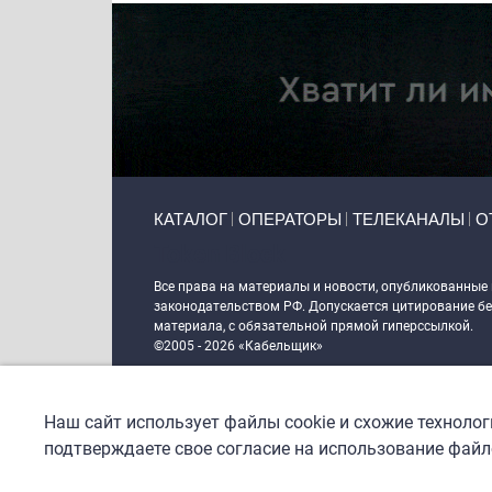
Primary links
КАТАЛОГ
ОПЕРАТОРЫ
ТЕЛЕКАНАЛЫ
О
Token Block
Все права на материалы и новости, опубликованные
законодательством РФ. Допускается цитирование без
материала, с обязательной прямой гиперссылкой.
©2005 - 2026 «Кабельщик»
Политика сайта "Кабельщик" (интернет-адреса
www.c
пользователей сети интернет
Наш сайт использует файлы cookie и схожие техноло
DrupalCoder — поддержка сайта c 2017 года
подтверждаете свое согласие на использование файло