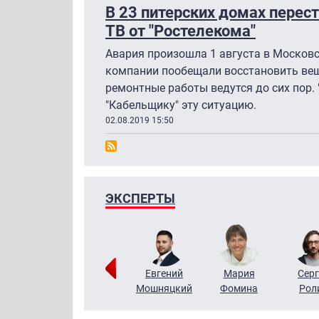
В 23 питерских домах перес
ТВ от "Ростелекома"
Авария произошла 1 августа в Москов
компании пообещали восстановить веща
ремонтные работы ведутся до сих пор.
"Кабельщику" эту ситуацию.
02.08.2019 15:50
ЭКСПЕРТЫ
ригорий
Виктор
Евгений
Мария
Серг
Кузин
Бритько
Мошняцкий
Фомина
Рол