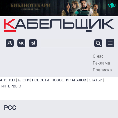
Перейти к основному содержанию
О нас
To
Реклама
Подписка
Primary links bottom
АНОНСЫ
БЛОГИ
НОВОСТИ
НОВОСТИ КАНАЛОВ
СТАТЬИ
ИНТЕРВЬЮ
РСС