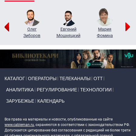
рий
Олег
Евгений
Мария
н
Зиборов
Мошняцкий
Фомина
Primary links
КАТАЛОГ
ОПЕРАТОРЫ
ТЕЛЕКАНАЛЫ
ОТТ
АНАЛИТИКА
РЕГУЛИРОВАНИЕ
ТЕХНОЛОГИИ
ЗАРУБЕЖЬЕ
КАЛЕНДАРЬ
Token Block
Все права на материалы и новости, опубликованные на сайте
www.cableman.ru
, охраняются в соответствии с законодательством РФ.
Допускается цитирование без согласования с редакцией не более трети
от объема оригинального материала, с обязательной прямой