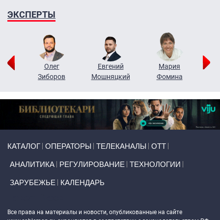
ЭКСПЕРТЫ
рий
Олег
Евгений
Мария
н
Зиборов
Мошняцкий
Фомина
Primary links
КАТАЛОГ
ОПЕРАТОРЫ
ТЕЛЕКАНАЛЫ
ОТТ
АНАЛИТИКА
РЕГУЛИРОВАНИЕ
ТЕХНОЛОГИИ
ЗАРУБЕЖЬЕ
КАЛЕНДАРЬ
Token Block
Все права на материалы и новости, опубликованные на сайте