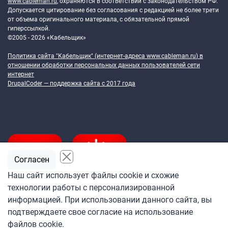
www.cableman.ru
, охраняются в соответствии с законодательством РФ.
Допускается цитирование без согласования с редакцией не более трети
от объема оригинального материала, с обязательной прямой
гиперссылкой.
©2005 - 2026 «Кабельщик»
Политика сайта "Кабельщик" (интернет-адреса
www.cableman.ru
) в
отношении обработки персональных данных пользователей сети
интернет
DrupalCoder — поддержка сайта c 2017 года
Согласен
Наш сайт использует файлы cookie и схожие
технологии работы с персонализированной
Подпишитесь
информацией. При использовании данного сайта, вы
на ежедневную рассылку
подтверждаете свое согласие на использование
«Кабельщика»
файлов cookie.