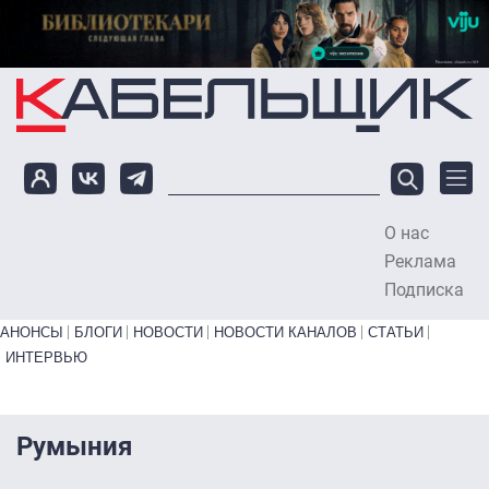
Перейти к основному содержанию
О нас
To
Реклама
Подписка
Primary links bottom
АНОНСЫ
БЛОГИ
НОВОСТИ
НОВОСТИ КАНАЛОВ
СТАТЬИ
ИНТЕРВЬЮ
Румыния