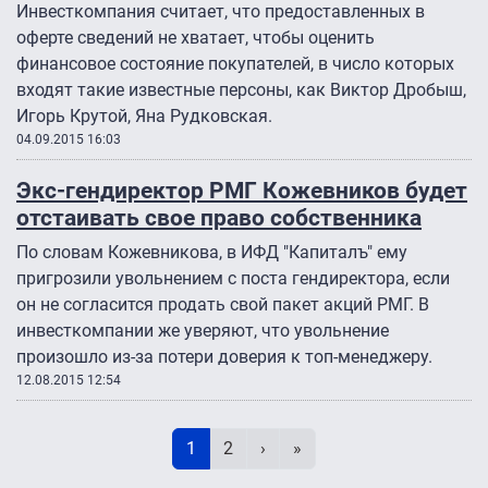
Инвесткомпания считает, что предоставленных в
оферте сведений не хватает, чтобы оценить
финансовое состояние покупателей, в число которых
входят такие известные персоны, как Виктор Дробыш,
Игорь Крутой, Яна Рудковская.
04.09.2015 16:03
Экс-гендиректор РМГ Кожевников будет
отстаивать свое право собственника
По словам Кожевникова, в ИФД "Капиталъ" ему
пригрозили увольнением с поста гендиректора, если
он не согласится продать свой пакет акций РМГ. В
инвесткомпании же уверяют, что увольнение
произошло из-за потери доверия к топ-менеджеру.
12.08.2015 12:54
Нумерация страниц
Текущая страница
Page
Следующая страница
Последняя страница
1
2
›
»