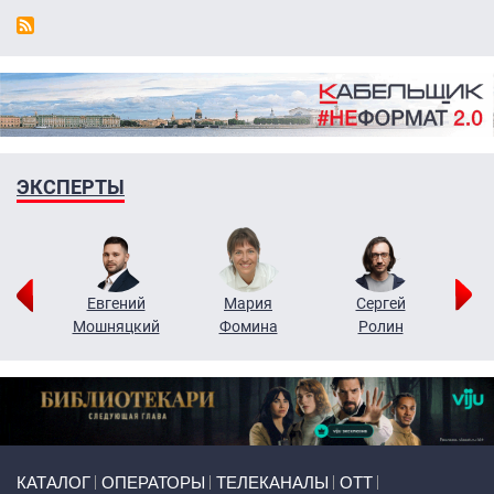
ЭКСПЕРТЫ
ор
Евгений
Мария
Сергей
Н
ко
Мошняцкий
Фомина
Ролин
Primary links
КАТАЛОГ
ОПЕРАТОРЫ
ТЕЛЕКАНАЛЫ
ОТТ