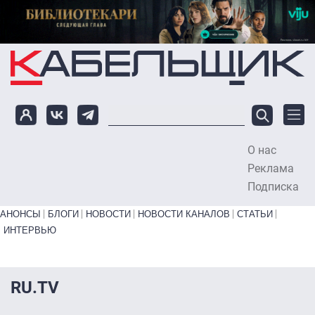
Перейти к основному содержанию
О нас
To
Реклама
Подписка
Primary links bottom
АНОНСЫ
БЛОГИ
НОВОСТИ
НОВОСТИ КАНАЛОВ
СТАТЬИ
ИНТЕРВЬЮ
RU.TV