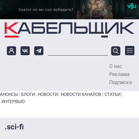
Перейти к основному содержанию
О нас
To
Реклама
Подписка
Primary links bottom
АНОНСЫ
БЛОГИ
НОВОСТИ
НОВОСТИ КАНАЛОВ
СТАТЬИ
ИНТЕРВЬЮ
.sci-fi