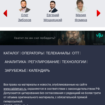
рий
Олег
Евгений
Мария
н
Зиборов
Мошняцкий
Фомина
Primary links
КАТАЛОГ
ОПЕРАТОРЫ
ТЕЛЕКАНАЛЫ
ОТТ
АНАЛИТИКА
РЕГУЛИРОВАНИЕ
ТЕХНОЛОГИИ
ЗАРУБЕЖЬЕ
КАЛЕНДАРЬ
Token Block
Все права на материалы и новости, опубликованные на сайте
www.cableman.ru
, охраняются в соответствии с законодательством РФ.
Допускается цитирование без согласования с редакцией не более трети
от объема оригинального материала, с обязательной прямой
гиперссылкой.