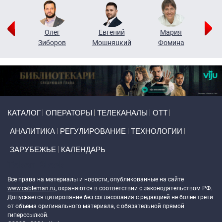
рий
Олег
Евгений
Мария
н
Зиборов
Мошняцкий
Фомина
Primary links
КАТАЛОГ
ОПЕРАТОРЫ
ТЕЛЕКАНАЛЫ
ОТТ
АНАЛИТИКА
РЕГУЛИРОВАНИЕ
ТЕХНОЛОГИИ
ЗАРУБЕЖЬЕ
КАЛЕНДАРЬ
Token Block
Все права на материалы и новости, опубликованные на сайте
www.cableman.ru
, охраняются в соответствии с законодательством РФ.
Допускается цитирование без согласования с редакцией не более трети
от объема оригинального материала, с обязательной прямой
гиперссылкой.