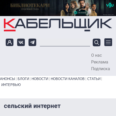
Перейти к основному содержанию
О нас
To
Реклама
Подписка
Primary links bottom
АНОНСЫ
БЛОГИ
НОВОСТИ
НОВОСТИ КАНАЛОВ
СТАТЬИ
ИНТЕРВЬЮ
сельский интернет