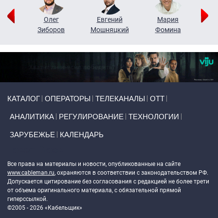
рий
Олег
Евгений
Мария
н
Зиборов
Мошняцкий
Фомина
Primary links
КАТАЛОГ
ОПЕРАТОРЫ
ТЕЛЕКАНАЛЫ
ОТТ
АНАЛИТИКА
РЕГУЛИРОВАНИЕ
ТЕХНОЛОГИИ
ЗАРУБЕЖЬЕ
КАЛЕНДАРЬ
Token Block
Все права на материалы и новости, опубликованные на сайте
www.cableman.ru
, охраняются в соответствии с законодательством РФ.
Допускается цитирование без согласования с редакцией не более трети
от объема оригинального материала, с обязательной прямой
гиперссылкой.
©2005 - 2026 «Кабельщик»