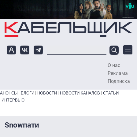
Перейти к основному содержанию
О нас
To
Реклама
Подписка
Primary links bottom
АНОНСЫ
БЛОГИ
НОВОСТИ
НОВОСТИ КАНАЛОВ
СТАТЬИ
ИНТЕРВЬЮ
Snowпати